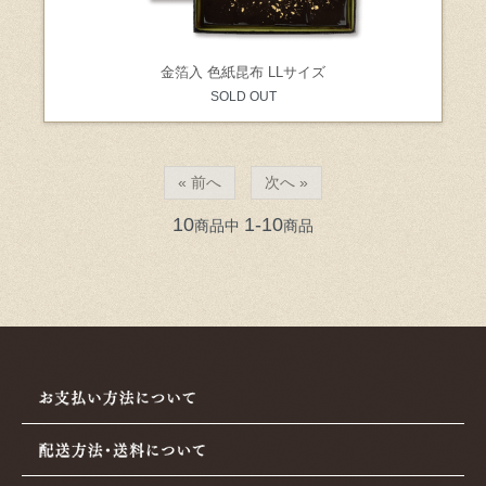
金箔入 色紙昆布 LLサイズ
SOLD OUT
« 前へ
次へ »
10
1-10
商品中
商品